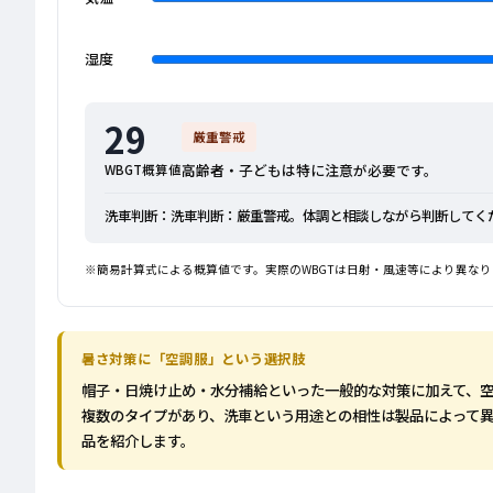
湿度
29
厳重警戒
高齢者・子どもは特に注意が必要です。
WBGT概算値
洗車判断：洗車判断：厳重警戒。体調と相談しながら判断してくだ
※簡易計算式による概算値です。実際のWBGTは日射・風速等により異なり
暑さ対策に「空調服」という選択肢
帽子・日焼け止め・水分補給といった一般的な対策に加えて、
複数のタイプがあり、洗車という用途との相性は製品によって異
品を紹介します。