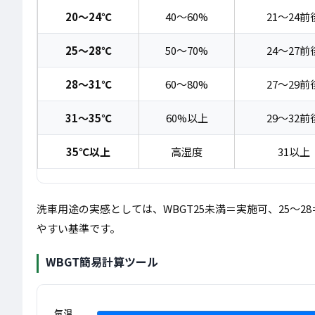
20〜24℃
40〜60%
21〜24前
25〜28℃
50〜70%
24〜27前
28〜31℃
60〜80%
27〜29前
31〜35℃
60%以上
29〜32前
35℃以上
高湿度
31以上
洗車用途の実感としては、WBGT25未満＝実施可、25〜2
やすい基準です。
WBGT簡易計算ツール
気温