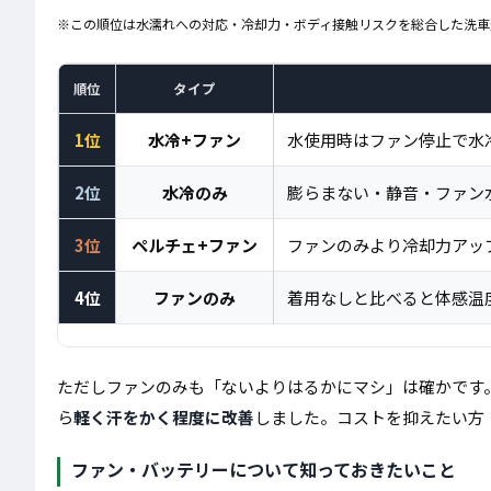
※この順位は水濡れへの対応・冷却力・ボディ接触リスクを総合した洗車
順位
タイプ
1位
水冷+ファン
水使用時はファン停止で水
2位
水冷のみ
膨らまない・静音・ファン
3位
ペルチェ+ファン
ファンのみより冷却力アッ
4位
ファンのみ
着用なしと比べると体感温
ただしファンのみも「ないよりはるかにマシ」は確かです。
ら
軽く汗をかく程度に改善
しました。コストを抑えたい方
ファン・バッテリーについて知っておきたいこと