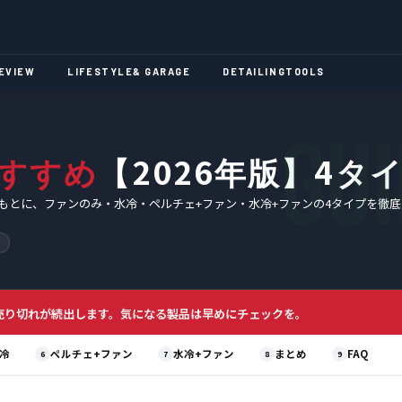
EVIEW
LIFESTYLE
& GARAGE
DETAILING
TOOLS
2026
4
すすめ
【
年版】
タ
とに、ファンのみ・水冷・ペルチェ+ファン・水冷+ファンの4タイプを徹底
売り切れが続出します。気になる製品は早めにチェックを。
冷
ペルチェ+ファン
水冷+ファン
まとめ
FAQ
6
7
8
9