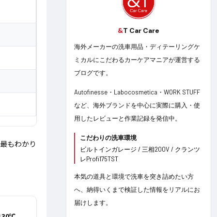
&
T Car Care
海外メーカーの洗車用品・ディテーリングケ
ミカルにこだわるカーケアマニアが運営する
ブログです。
Autofinesse・Labocosmetica・WORK STUFF
など、海外ブランドを中心に実際に購入・使
用したレビューと作業記録を発信中。
こだわりの洗車環境
が最もわかり
ビルトインガレージ / 三相200V / クランツ
レ​Profi175TST
本気の道具と環境で洗車を突き詰めたい方
へ、納得いくまで検証した情報をリアルにお
届けします。
30℃