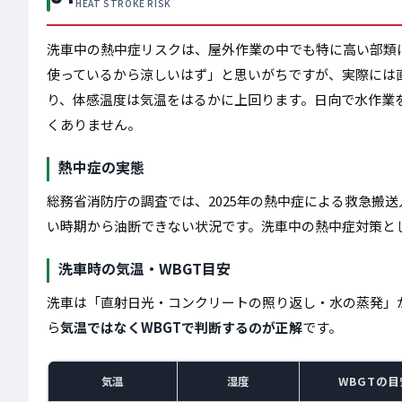
HEAT STROKE RISK
洗車中の熱中症リスクは、屋外作業の中でも特に高い部類
使っているから涼しいはず」と思いがちですが、実際には
り、体感温度は気温をはるかに上回ります。日向で水作業
くありません。
熱中症の実態
総務省消防庁の調査では、2025年の熱中症による救急搬送
い時期から油断できない状況です。洗車中の熱中症対策と
洗車時の気温・WBGT目安
洗車は「直射日光・コンクリートの照り返し・水の蒸発」
ら
気温ではなくWBGTで判断するのが正解
です。
気温
湿度
WBGTの目