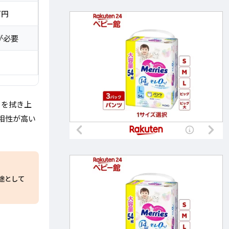
万円
が必要
フを拭き上
相性が高い
途として