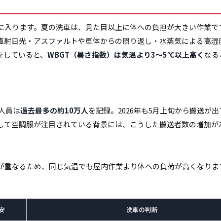
に入ります。夏の洗車は、見た目以上に体への負担が大きい作業で
直射日光・アスファルトや車体からの照り返し・水蒸気による高湿
をしていると、
WBGT（暑さ指数）は気温より3〜5℃以上高く
なる
人員は
過去最多の約10万人
を記録。2026年も5月上旬から搬送が
して空調服が注目されている背景には、こうした搬送者数の増加が
が重なるため、同じ気温でも屋内作業より体への負荷が高くなりま
安
洗車の判断