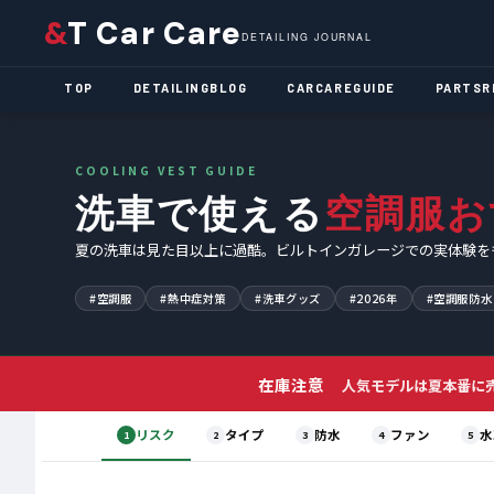
&
T Car Care
DETAILING JOURNAL
TOP
DETAILING
BLOG
CARCARE
GUIDE
PARTS
R
COOLING VEST GUIDE
洗車で使える
空調服お
夏の洗車は見た目以上に過酷。ビルトインガレージでの実体験をも
#空調服
#熱中症対策
#洗車グッズ
#2026年
#空調服防水
在庫注意
人気モデルは夏本番に
リスク
タイプ
防水
ファン
水
1
2
3
4
5