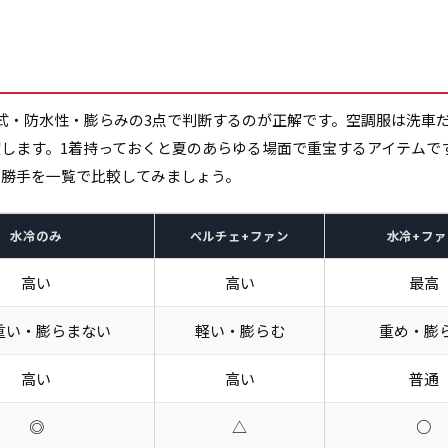
式・防水性・膨らみの3点で判断するのが正解です。空調服は洗車
躍します。1着持っておくと夏のあらゆる場面で重宝するアイテムで
い勝手を一覧で比較してみましょう。
水冷のみ
ペルチェ+ファン
水冷+フ
高い
高い
最高
重い・膨らまない
軽い・膨らむ
重め・膨
高い
高い
普通
◎
△
○