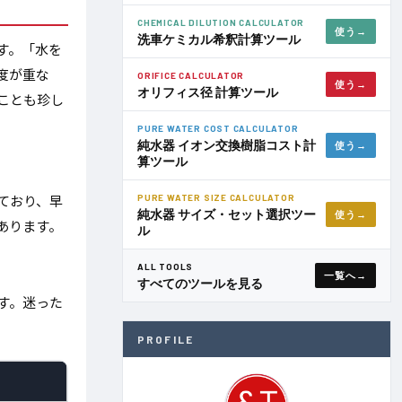
CHEMICAL DILUTION CALCULATOR
使う
洗車ケミカル希釈計算ツール
す。「水を
度が重な
ORIFICE CALCULATOR
使う
オリフィス径 計算ツール
ことも珍し
PURE WATER COST CALCULATOR
純水器 イオン交換樹脂コスト計
使う
算ツール
出ており、早
PURE WATER SIZE CALCULATOR
純水器 サイズ・セット選択ツー
使う
あります。
ル
ALL TOOLS
一覧へ
すべてのツールを見る
す。迷った
PROFILE