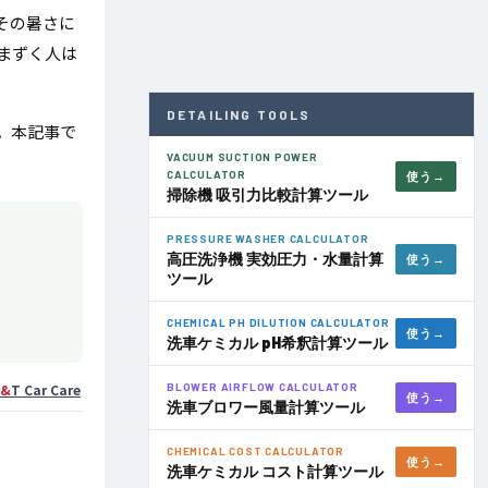
その暑さに
まずく人は
DETAILING TOOLS
。本記事で
VACUUM SUCTION POWER
CALCULATOR
使う
掃除機 吸引力比較計算ツール
PRESSURE WASHER CALCULATOR
高圧洗浄機 実効圧力・水量計算
使う
ツール
CHEMICAL PH DILUTION CALCULATOR
使う
洗車ケミカル pH希釈計算ツール
&
T Car Care
BLOWER AIRFLOW CALCULATOR
使う
洗車ブロワー風量計算ツール
CHEMICAL COST CALCULATOR
使う
洗車ケミカル コスト計算ツール