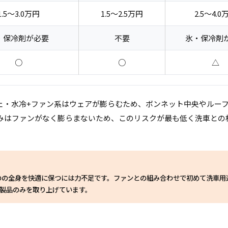
1.5〜3.0万円
1.5〜2.5万円
2.5〜4.0
・保冷剤が必要
不要
氷・保冷剤
○
○
△
ェ・水冷+ファン系はウェアが膨らむため、ボンネット中央やルー
みはファンがなく膨らまないため、このリスクが最も低く洗車との
のの全身を快適に保つには力不足です。ファンとの組み合わせで初めて洗車用
製品のみを取り上げています。