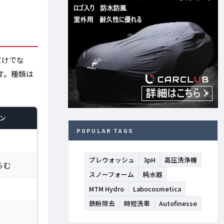
だけでな
す。種類は
ァン
POPULAR TAGS
プレウォッシュ
3pH
高圧洗浄機
らむ
スノーフォーム
純水器
MTM Hydro
Labocosmetica
鉄粉除去
時短洗車
Autofinesse