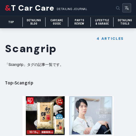
&
T Car Care
DETAILING JOURNAL
DETAILING
CARCARE
PARTS
LIFESTYLE
DETAILING
TOP
BLOG
GUIDE
REVIEW
& GARAGE
TOOLS
4 ARTICLES
Scangrip
「Scangrip」タグの記事一覧です。
Top
›
Scangrip