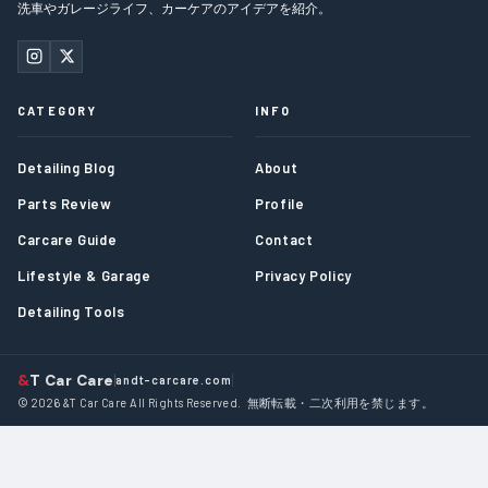
洗車やガレージライフ、カーケアのアイデアを紹介。
CATEGORY
INFO
Detailing Blog
About
Parts Review
Profile
Carcare Guide
Contact
Lifestyle & Garage
Privacy Policy
Detailing Tools
&
T Car Care
andt-carcare.com
© 2026 &T Car Care All Rights Reserved. 無断転載・二次利用を禁じます。