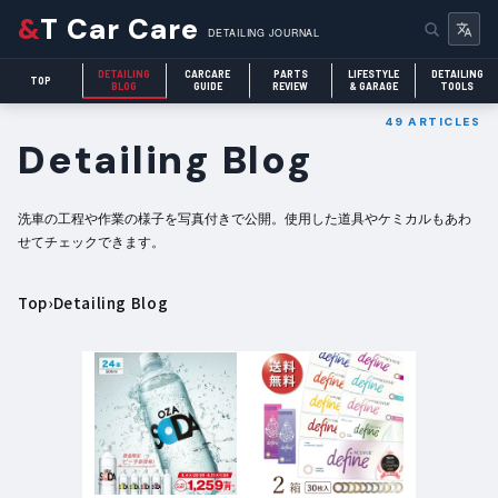
&
T Car Care
DETAILING JOURNAL
DETAILING
CARCARE
PARTS
LIFESTYLE
DETAILING
TOP
BLOG
GUIDE
REVIEW
& GARAGE
TOOLS
49 ARTICLES
Detailing Blog
洗車の工程や作業の様子を写真付きで公開。使用した道具やケミカルもあわ
せてチェックできます。
Top
›
Detailing Blog