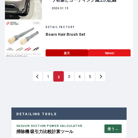
2024.01.13
DETAIL FACTORY
Boars Hair Brush Set
楽天
Yahoo!
1
3
4
5
2
DETAILING TOOLS
VACUUM SUCTION POWER CALCULATOR
使う
掃除機 吸引力比較計算ツール